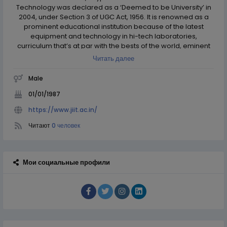
Technology was declared as a ‘Deemed to be University’ in
2004, under Section 3 of UGC Act, 1956. It is renowned as a
prominent educational institution because of the latest
equipment and technology in hi-tech laboratories,
curriculum that’s at par with the bests of the world, eminent
faculty and sprawling infrastructure. Learning is a
Читать далее
pleasurable adventure in this house of learning.
Male
01/01/1987
https://www.jiit.ac.in/
Читают
0 человек
Мои социальные профили