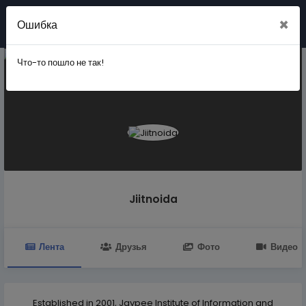
×
Ошибка
Вступить
Что-то пошло не так!
Jiitnoida
Лента
Друзья
Фото
Видео
Established in 2001, Jaypee Institute of Information and